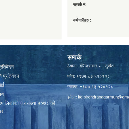
सम्पर्क नं.
कर्मचारीहरु :
सम्पर्क
ठेगाना : वीरेन्द्रनगर-८ , सुर्खेत
प्रतिवेदन
 प्रतिवेदन
फोन: +९७७ ८३ ५२०१२८
वाई
फ्याक्स: +९७७ ८३ ५२०१२८
्षण
इमेल::
ito.birendranagarmun@gma
गरपालिकाकाे जनसंख्या २०७८ काे
ार