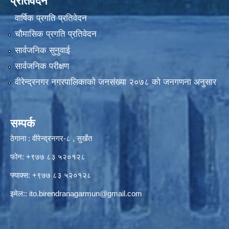
प्रतिवेदन
वार्षिक प्रगति प्रतिवेदन
चौमासिक प्रगति प्रतिवेदन
सार्वजनिक सुनुवाई
सार्वजनिक परीक्षण
वीरेन्द्रनगर नगरपालिकाकाे जनसंख्या २०७८ काे जनगणना अनुसार
सम्पर्क
ठेगाना : वीरेन्द्रनगर-८ , सुर्खेत
फोन: +९७७ ८३ ५२०१२८
फ्याक्स: +९७७ ८३ ५२०१२८
इमेल::
ito.birendranagarmun@gmail.com