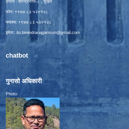
ठेगाना : वीरेन्द्रनगर-८ , सुर्खेत
फोन: +९७७ ८३ ५२०१२८
फ्याक्स: +९७७ ८३ ५२०१२८
इमेल::
ito.birendranagarmun@gmail.com
chatbot
गुनासो अधिकारी
Photo: