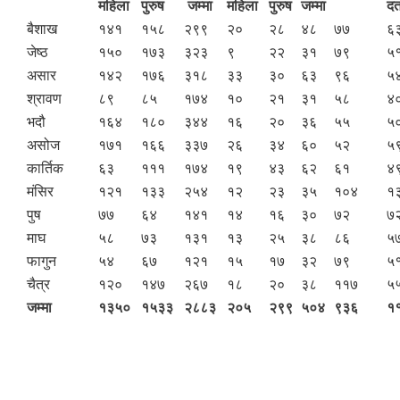
महिला
पुरुष
जम्मा
महिला
पुरुष
जम्मा
दर्
बैशाख
१४१
१५८
२९९
२०
२८
४८
७७
६
जेष्ठ
१५०
१७३
३२३
९
२२
३१
७९
५
असार
१४२
१७६
३१८
३३
३०
६३
९६
५
श्रावण
८९
८५
१७४
१०
२१
३१
५८
४
भदौ
१६४
१८०
३४४
१६
२०
३६
५५
५
असोज
१७१
१६६
३३७
२६
३४
६०
५२
५
कार्तिक
६३
१११
१७४
१९
४३
६२
६१
४
मंसिर
१२१
१३३
२५४
१२
२३
३५
१०४
१
पुष
७७
६४
१४१
१४
१६
३०
७२
७
माघ
५८
७३
१३१
१३
२५
३८
८६
५
फागुन
५४
६७
१२१
१५
१७
३२
७९
५
चैत्र
१२०
१४७
२६७
१८
२०
३८
११७
५
जम्मा
१३५०
१५३३
२८८३
२०५
२९९
५०४
९३६
१