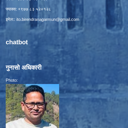
फ्याक्स: +९७७ ८३ ५२०१२८
इमेल::
ito.birendranagarmun@gmail.com
chatbot
गुनासो अधिकारी
Photo: