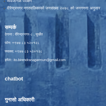
सार्वजनिक परीक्षण
वीरेन्द्रनगर नगरपालिकाकाे जनसंख्या २०७८ काे जनगणना अनुसार
सम्पर्क
ठेगाना : वीरेन्द्रनगर-८ , सुर्खेत
फोन: +९७७ ८३ ५२०१२८
फ्याक्स: +९७७ ८३ ५२०१२८
इमेल::
ito.birendranagarmun@gmail.com
chatbot
गुनासो अधिकारी