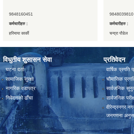
9848160451
9848039810
कर्मचारीहरु :
कर्मचारीहरु :
हरिमाया कार्की
चन्द्रा पौडेल
विधुतीय शुसासन सेवा
प्रतिवेदन
घटना दर्ता
वार्षिक प्रगति 
सामाजिक सुरक्षा
चौमासिक प्रगति
नागरिक वडापत्र
सार्वजनिक सुनु
निवेदनको ढाँचा
सार्वजनिक परीक
वीरेन्द्रनगर न
जनगणना अनुस