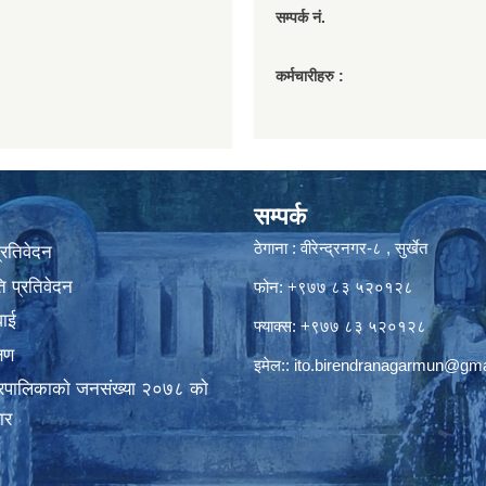
सम्पर्क नं.
कर्मचारीहरु :
सम्पर्क
ठेगाना : वीरेन्द्रनगर-८ , सुर्खेत
प्रतिवेदन
 प्रतिवेदन
फोन: +९७७ ८३ ५२०१२८
वाई
फ्याक्स: +९७७ ८३ ५२०१२८
्षण
इमेल::
ito.birendranagarmun@gma
गरपालिकाकाे जनसंख्या २०७८ काे
ार