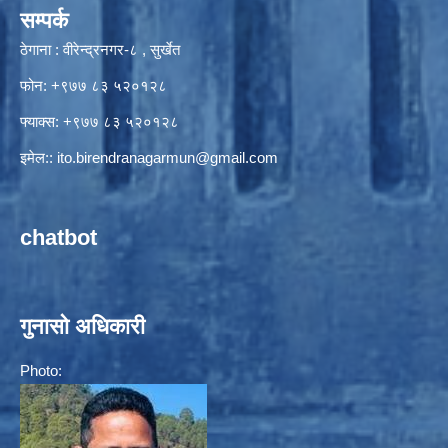
सम्पर्क
ठेगाना : वीरेन्द्रनगर-८ , सुर्खेत
फोन: +९७७ ८३ ५२०१२८
फ्याक्स: +९७७ ८३ ५२०१२८
इमेल::
ito.birendranagarmun@gmail.com
chatbot
गुनासो अधिकारी
Photo: