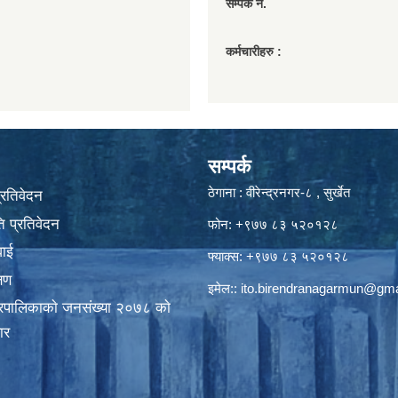
सम्पर्क नं.
कर्मचारीहरु :
सम्पर्क
ठेगाना : वीरेन्द्रनगर-८ , सुर्खेत
प्रतिवेदन
 प्रतिवेदन
फोन: +९७७ ८३ ५२०१२८
वाई
फ्याक्स: +९७७ ८३ ५२०१२८
्षण
इमेल::
ito.birendranagarmun@gma
गरपालिकाकाे जनसंख्या २०७८ काे
ार