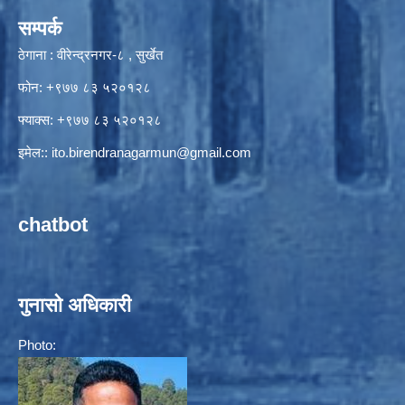
सम्पर्क
ठेगाना : वीरेन्द्रनगर-८ , सुर्खेत
फोन: +९७७ ८३ ५२०१२८
फ्याक्स: +९७७ ८३ ५२०१२८
इमेल::
ito.birendranagarmun@gmail.com
chatbot
गुनासो अधिकारी
Photo: