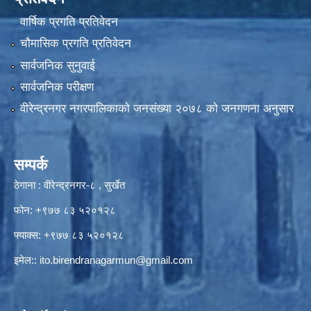
वार्षिक प्रगति प्रतिवेदन
चौमासिक प्रगति प्रतिवेदन
सार्वजनिक सुनुवाई
सार्वजनिक परीक्षण
वीरेन्द्रनगर नगरपालिकाकाे जनसंख्या २०७८ काे जनगणना अनुसार
सम्पर्क
ठेगाना : वीरेन्द्रनगर-८ , सुर्खेत
फोन: +९७७ ८३ ५२०१२८
फ्याक्स: +९७७ ८३ ५२०१२८
इमेल::
ito.birendranagarmun@gmail.com