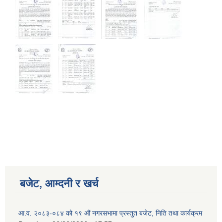
Birendranagar Municipality SGS IEE Report chure revised 2081
बजेट, आम्दनी र खर्च
आ.व. २०८३-०८४ को १९ औं नगरसभामा प्रस्तुत बजेट, निति तथा कार्यक्रम