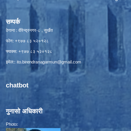
सम्पर्क
ठेगाना : वीरेन्द्रनगर-८ , सुर्खेत
फोन: +९७७ ८३ ५२०१२८
फ्याक्स: +९७७ ८३ ५२०१२८
इमेल::
ito.birendranagarmun@gmail.com
chatbot
गुनासो अधिकारी
Photo: