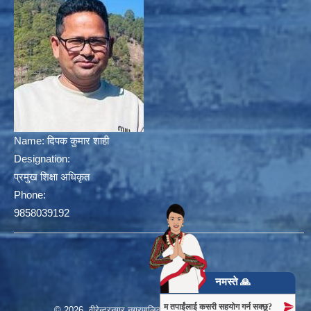
Name:
दिपक कुमार शाही
Designation:
प्रमुख शिक्षा अधिकृत
Phone:
9858039192
नमस्ते 🙏
म तपाईंलाई कसरी सहयोग गर्न सक्छु?
© 2026 वीरेन्द्रनगर नगरपालिका, नगर कार्यपालिकाको कार्यालय