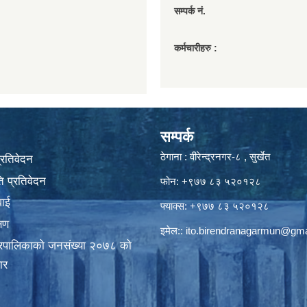
सम्पर्क नं.
कर्मचारीहरु :
सम्पर्क
ठेगाना : वीरेन्द्रनगर-८ , सुर्खेत
प्रतिवेदन
 प्रतिवेदन
फोन: +९७७ ८३ ५२०१२८
वाई
फ्याक्स: +९७७ ८३ ५२०१२८
्षण
इमेल::
ito.birendranagarmun@gma
गरपालिकाकाे जनसंख्या २०७८ काे
ार