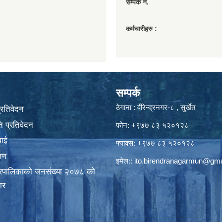
सम्पर्क नं.
कर्मचारीहरु :
सम्पर्क
ठेगाना : वीरेन्द्रनगर-८ , सुर्खेत
प्रतिवेदन
 प्रतिवेदन
फोन: +९७७ ८३ ५२०१२८
वाई
फ्याक्स: +९७७ ८३ ५२०१२८
्षण
इमेल::
ito.birendranagarmun@gma
गरपालिकाकाे जनसंख्या २०७८ काे
ार