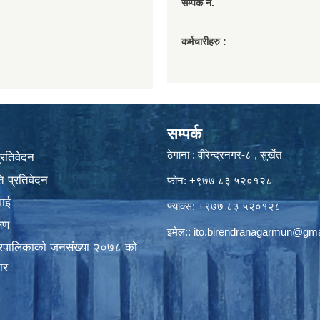
सम्पर्क नं.
कर्मचारीहरु :
सम्पर्क
ठेगाना : वीरेन्द्रनगर-८ , सुर्खेत
प्रतिवेदन
 प्रतिवेदन
फोन: +९७७ ८३ ५२०१२८
वाई
फ्याक्स: +९७७ ८३ ५२०१२८
्षण
इमेल::
ito.birendranagarmun@gma
गरपालिकाकाे जनसंख्या २०७८ काे
ार