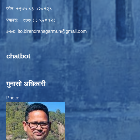
फोन: +९७७ ८३ ५२०१२८
फ्याक्स: +९७७ ८३ ५२०१२८
इमेल::
ito.birendranagarmun@gmail.com
chatbot
गुनासो अधिकारी
Photo: