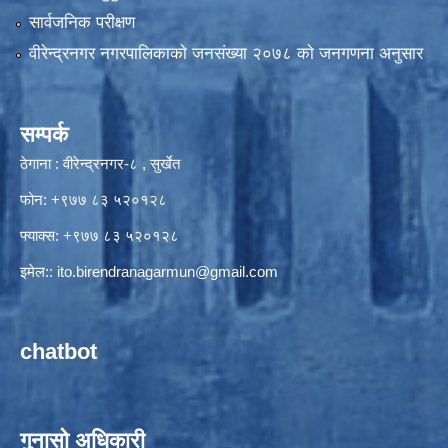
सार्वजनिक परीक्षण
वीरेन्द्रनगर नगरपालिकाकाे जनसंख्या २०७८ काे जनगणना अनुसार
सम्पर्क
ठेगाना : वीरेन्द्रनगर-८ , सुर्खेत
फोन: +९७७ ८३ ५२०१२८
फ्याक्स: +९७७ ८३ ५२०१२८
इमेल::
ito.birendranagarmun@gmail.com
chatbot
गुनासो अधिकारी