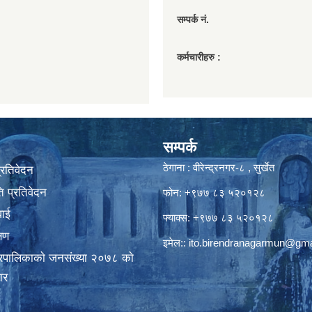
सम्पर्क नं.
कर्मचारीहरु :
सम्पर्क
ठेगाना : वीरेन्द्रनगर-८ , सुर्खेत
प्रतिवेदन
 प्रतिवेदन
फोन: +९७७ ८३ ५२०१२८
वाई
फ्याक्स: +९७७ ८३ ५२०१२८
्षण
इमेल::
ito.birendranagarmun@gma
गरपालिकाकाे जनसंख्या २०७८ काे
ार