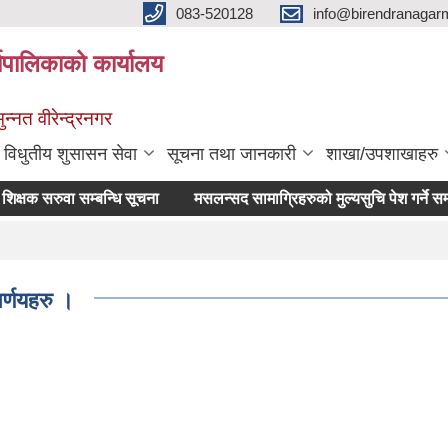
083-520128
info@birendranagar
यपालिकाको कार्यालय
न्नत वीरेन्द्रनगर
विधुतीय शुसासन सेवा
सूचना तथा जानकारी
शाखा/उपशाखाहरु
षक सरुवा सम्बन्धि सूचना
मसलन्सद सामाग्रिहरुको मुल्यसुचि पेश गर्ने सम्बन्
र्णयहरु ।