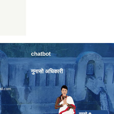
chatbot
गुनासो अधिकारी
il.com
नमस्ते 🙏