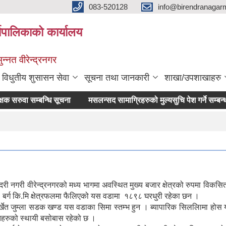
083-520128
info@birendranagar
यपालिकाको कार्यालय
न्नत वीरेन्द्रनगर
विधुतीय शुसासन सेवा
सूचना तथा जानकारी
शाखा/उपशाखाहरु
रुवा सम्बन्धि सूचना
मसलन्सद सामाग्रिहरुको मुल्यसुचि पेश गर्ने सम्बन्धमा ।
न्दरी नगरी वीरेन्द्रनगरको मध्य भागमा अवस्थित मुख्य बजार क्षेत्रको रुपमा विकसि
९ बर्ग कि.मि क्षेत्रफलमा फैलिएको यस वडामा १८९८ घरधुरी रहेका छन ।
ुर्खेत जुम्ला सडक खण्ड यस वडाका सिमा स्तम्भ हुन । ब्यापारिक सिललिामा होस या त
्तिहरुको स्थायी बसोबास रहेको छ ।