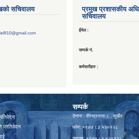
ुखको सचिवालय
प्रमुख प्रशासकीय अध
सचिवालय
ईमेल :
del810@gmail.com
सम्पर्क नं.
कर्मचारीहरु :
सम्पर्क
ठेगाना : वीरेन्द्रनगर-८ , सुर्खेत
प्रतिवेदन
 प्रतिवेदन
फोन: +९७७ ८३ ५२०१२८
वाई
फ्याक्स: +९७७ ८३ ५२०१२८