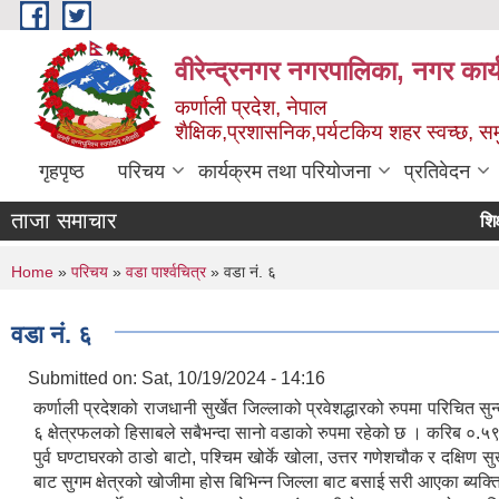
Skip to main content
वीरेन्द्रनगर नगरपालिका, नगर कार्
कर्णाली प्रदेश, नेपाल
शैक्षिक,प्रशासनिक,पर्यटकिय शहर स्वच्छ, समु
गृहपृष्ठ
परिचय
कार्यक्रम तथा परियोजना
प्रतिवेदन
ताजा समाचार
शिक्षक स
You are here
Home
»
परिचय
»
वडा पार्श्वचित्र
» वडा नं. ६
वडा नं. ६
Submitted on:
Sat, 10/19/2024 - 14:16
कर्णाली प्रदेशको राजधानी सुर्खेत जिल्लाको प्रवेशद्धारको रुपमा परिचित सु
६ क्षेत्रफलको हिसाबले सबैभन्दा सानो वडाको रुपमा रहेको छ । करिब ०.५
पुर्व घण्टाघरको ठाडो बाटो, पश्चिम खोर्के खोला, उत्तर गणेशचौक र दक्षिण स
बाट सुगम क्षेत्रको खोजीमा होस बिभिन्न जिल्ला बाट बसाई सरी आएका ब्यक