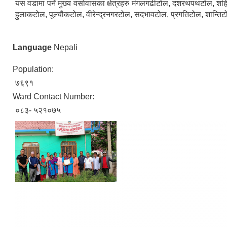
यस वडामा पर्ने मुख्य वसोवासका क्षेत्रहरु मंगलगढीटोल, दशरथपथटोल, श
हुलाकटोल, पूल्चौकटोल, वीरेन्द्रनगरटोल, सदभावटोल, प्रगतिटोल, शान्त
Language
Nepali
Population:
७६९१
Ward Contact Number:
०८३- ५२१०७५