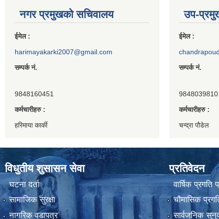
नगर प्रमुखको सचिवालय
उप-प्रम
ईमेल :
ईमेल :
harimayakarki2007@gmail.com
chandrapou
सम्पर्क नं.
सम्पर्क नं.
9848160451
9848039810
कर्मचारीहरु :
कर्मचारीहरु :
हरिमाया कार्की
चन्द्रा पौडेल
विधुतीय शुसासन सेवा
प्रतिवेदन
घटना दर्ता
वार्षिक प्रगति 
सामाजिक सुरक्षा
चौमासिक प्रगति
नागरिक वडापत्र
सार्वजनिक सुनु