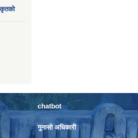
िकृतको
chatbot
गुनासो अधिकारी