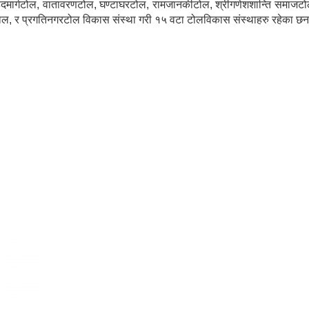
हिदमार्गटोल, वातावरणटोल, घण्टाघरटोल, रामजानकीटोल, श्रीगणेशशान्ति समाजट
िटोल, र प्रगतिनगरटोल विकास संस्था गरी १५ वटा टोलविकास संस्थाहरु रहेका छ