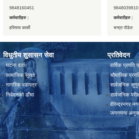
9848160451
9848039810
कर्मचारीहरु :
कर्मचारीहरु :
हरिमाया कार्की
चन्द्रा पौडेल
विधुतीय शुसासन सेवा
प्रतिवेदन
घटना दर्ता
वार्षिक प्रगति 
सामाजिक सुरक्षा
चौमासिक प्रगति
नागरिक वडापत्र
सार्वजनिक सुनु
निवेदनको ढाँचा
सार्वजनिक परीक
वीरेन्द्रनगर न
जनगणना अनुस