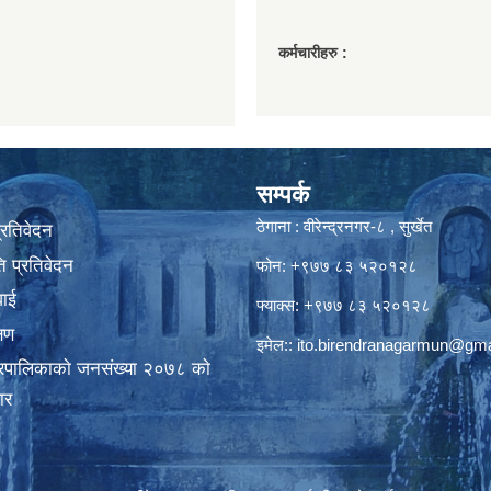
कर्मचारीहरु :
सम्पर्क
ठेगाना : वीरेन्द्रनगर-८ , सुर्खेत
प्रतिवेदन
 प्रतिवेदन
फोन: +९७७ ८३ ५२०१२८
वाई
फ्याक्स: +९७७ ८३ ५२०१२८
्षण
इमेल::
ito.birendranagarmun@gma
गरपालिकाकाे जनसंख्या २०७८ काे
ार