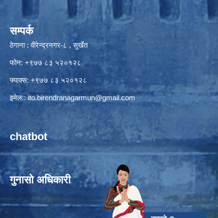
सम्पर्क
ठेगाना : वीरेन्द्रनगर-८ , सुर्खेत
फोन: +९७७ ८३ ५२०१२८
फ्याक्स: +९७७ ८३ ५२०१२८
इमेल::
ito.birendranagarmun@gmail.com
chatbot
गुनासो अधिकारी