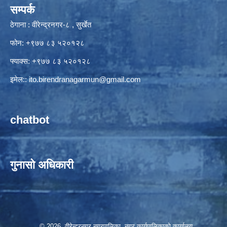
सम्पर्क
ठेगाना : वीरेन्द्रनगर-८ , सुर्खेत
फोन: +९७७ ८३ ५२०१२८
फ्याक्स: +९७७ ८३ ५२०१२८
इमेल::
ito.birendranagarmun@gmail.com
chatbot
गुनासो अधिकारी
© 2026 वीरेन्द्रनगर नगरपालिका, नगर कार्यपालिकाको कार्यालय