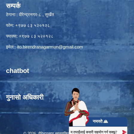
सम्पर्क
ठेगाना : वीरेन्द्रनगर-८ , सुर्खेत
फोन: +९७७ ८३ ५२०१२८
फ्याक्स: +९७७ ८३ ५२०१२८
इमेल::
ito.birendranagarmun@gmail.com
chatbot
गुनासो अधिकारी
नमस्ते 🙏
म तपाईंलाई कसरी सहयोग गर्न सक्छु?
© 2026 वीरेन्द्रनगर नगरपालिका, नगर कार्यपालिकाको कार्यालय