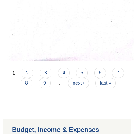
Pages
1
2
3
4
5
6
7
8
9
…
next ›
last »
Budget, Income & Expenses