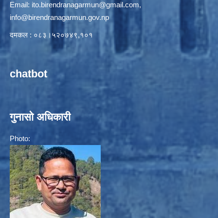
Email:
ito.birendranagarmun@gmail.com
,
info@birendranagarmun.gov.np
दमकल : ०८३।५२०७४९,१०१
chatbot
गुनासो अधिकारी
Photo: