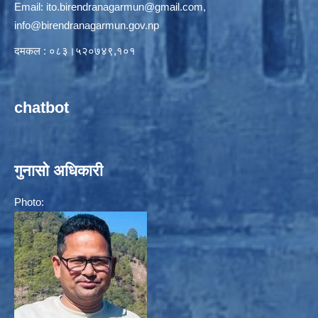
Email:
ito.birendranagarmun@gmail.com
,
info@birendranagarmun.gov.np
दमकल : ०८३।५२०७४९,१०१
chatbot
गुनासो अधिकारी
Photo: