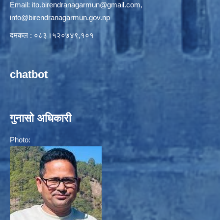
Email:
ito.birendranagarmun@gmail.com
,
info@birendranagarmun.gov.np
दमकल : ०८३।५२०७४९,१०१
chatbot
गुनासो अधिकारी
Photo: